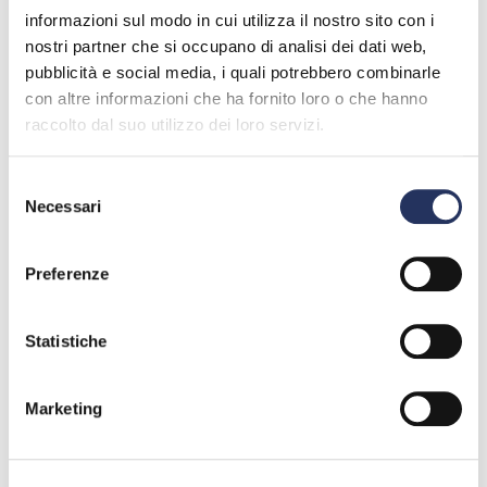
informazioni sul modo in cui utilizza il nostro sito con i
Quando
nostri partner che si occupano di analisi dei dati web,
pubblicità e social media, i quali potrebbero combinarle
con altre informazioni che ha fornito loro o che hanno
13/10/2022 09:30
13/10/2022 11:00
Dal
Al
raccolto dal suo utilizzo dei loro servizi.
Selezione
Necessari
del
consenso
Preferenze
SCOPRI I MILLE USI DEI GAS
LIQUEFATTI
Statistiche
Marketing
TROVA IL TUO