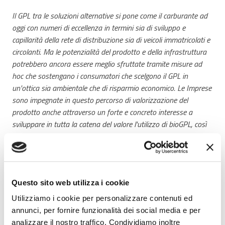
Il GPL tra le soluzioni alternative si pone come il carburante ad
oggi con numeri di eccellenza in termini sia di sviluppo e
capillarità della rete di distribuzione sia di veicoli immatricolati e
circolanti. Ma le potenzialità del prodotto e della infrastruttura
potrebbero ancora essere meglio sfruttate tramite misure ad
hoc che sostengano i consumatori che scelgono il GPL in
un'ottica sia ambientale che di risparmio economico. Le Imprese
sono impegnate in questo percorso di valorizzazione del
prodotto anche attraverso un forte e concreto interesse a
sviluppare in tutta la catena del valore l'utilizzo di bioGPL, così
come di altri prodotti rinnovabili, quali ad esempio l'rDME da
utilizzare in miscela. Il Convegno sarà l'occasione per fare il
punto sulla situazione attuale, sulle potenzialità ancora da
esprimere pienamente così come sul futuro del GPL in un'ottica
Questo sito web utilizza i cookie
bio e rinnovabile.
Utilizziamo i cookie per personalizzare contenuti ed
https://www.fuelsmobility.com/it/Programma
annunci, per fornire funzionalità dei social media e per
analizzare il nostro traffico. Condividiamo inoltre