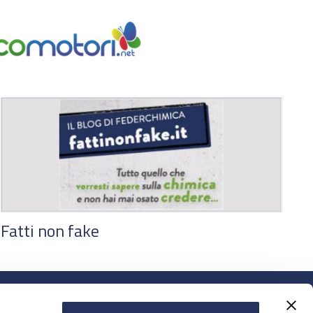
Fatti non fake
Segreteria Assogasliquidi
Tel.
06 54273.213
-
06 54273.215