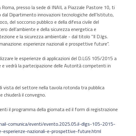
 Roma, presso la sede di INAIL a Piazzale Pastore 10, ti
 dal Dipartimento innovazioni tecnologiche dell’Istituto,
uoco, del soccorso pubblico e della difesa civile del
stero dell’ambiente e della sicurezza energetica e
tezione e la sicurezza ambientale - dal titolo "Il D.lgs.
anazione: esperienze nazionali e prospettive future".
alizzare le esperienze di applicazioni del D.LGS 105/2015 a
ne e vedrà la partecipazione delle Autorità competenti in
di vista del settore nella tavola rotonda tra pubblica
e chiuderà il convegno.
nti il programma della giornata ed il form di registrazione
t/inail-comunica/eventi/evento.2025.05.il-dlgs-105-2015-
-esperienze-nazionali-e-prospettive-future.html